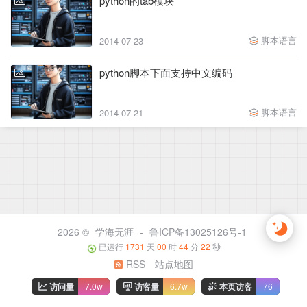
python的tab模块
脚本语言
2014-07-23
python脚本下面支持中文编码
脚本语言
2014-07-21
2026 ©
学海无涯
-
鲁ICP备13025126号-1
已运行
1731
天
00
时
44
分
23
秒
RSS
站点地图
访问量
7.0w
访客量
6.7w
本页访客
76