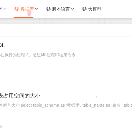
术
数据库
脚本语言
大模型
QL
st 查询正在执行的进程 2、通过kill 进程ID结束命令
的表占用空间的大小
ct table_schema as '数据库', table_name as '表名', table_rows