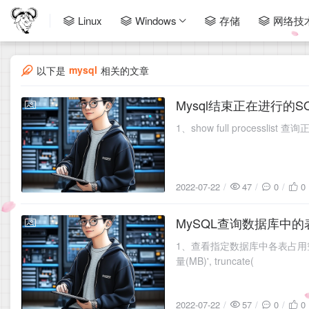
Linux
Windows
存储
网络技
mysql
以下是
相关的文章
Mysql结束正在进行的S
2022-07-22
1、show full processli
2022-07-22
47
0
0
MySQL查询数据库中
2022-07-22
1、查看指定数据库中各表占用空间的大小 sele
量(MB)', truncate(
2022-07-22
57
0
0