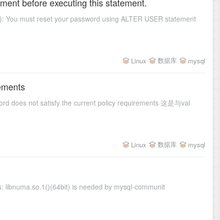
nt before executing this statement.
 must reset your password using ALTER USER statement
数据库
Linux
mysql
rements
d does not satisfy the current policy requirements 这是与val
数据库
Linux
mysql
[root@play ~]# rpm -ivh mysql-community-server-5.7.17-1.el6.x86_64.rpm error: Failed dependencies: libnuma.so.1()(64bit) is needed by mysql-communit