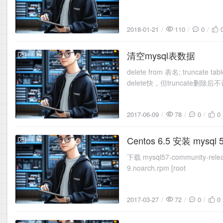
2018-01-21
110
0
清空mysql表数据
2017-06-09
delete from 表名; trunc
delete快，但truncate删除
2017-06-09
78
0
0
Centos 6.5 安装 mysql 5
2017-03-27
下载 mysql57-community-relea
9.noarch.rpm [root
2017-03-27
72
0
0