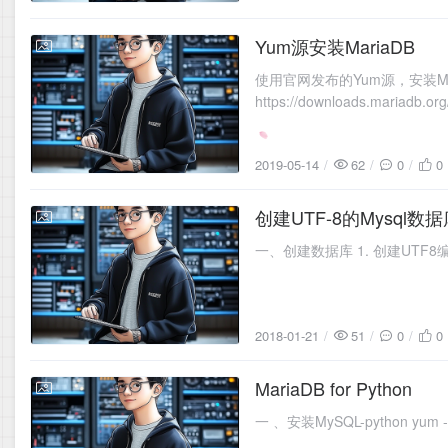
Yum源安装MariaDB
2019-05-14
使用官网发布的Yum源，安装Mar
https://downloads.mariadb.org
2019-05-14
62
0
0
创建UTF-8的Mysql数
2018-01-21
2018-01-21
51
0
0
MariaDB for Python
2018-01-21
一 、安装MySQL-python yum -y 