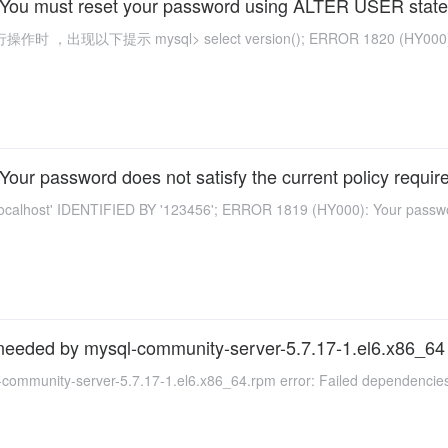
u must reset your password using ALTER USER stateme
时 ，出现以下提示 mysql> select version(); ERROR 1820 (HY000): You
ur password does not satisfy the current policy requi
calhost' IDENTIFIED BY '123456'; ERROR 1819 (HY000): Your passwor
s needed by mysql-community-server-5.7.17-1.el6.x86_64