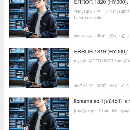
ERROR 1820 (HY000): Yo
2017-03-27
在mysql 5.7 中，进入mysql执行操作
before executin
2017-03-27
81
0
0
ERROR 1819 (HY000): Yo
2017-03-27
mysql> ALTER USER 'root'@'lo
2017-03-27
57
0
0
libnuma.so.1()(64bit) i
2017-03-27