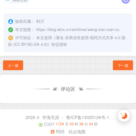
版权归属：
利刃
本文链接：
https://blog.wlzs.cn/archives/wang-xian-xian-xu
许可协议：
本文使用《
署名-非商业性使用-相同方式共享 4.0 国
际 (CC BY-NC-SA 4.0)
》协议授权
上一篇
下一篇
评论区
2026 ©
学海无涯
-
鲁ICP备13025126号-1
已运行
1729
天
00
时
38
分
34
秒
RSS
站点地图