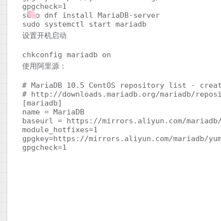
gpgcheck=1
sudo dnf install MariaDB-server

sudo systemctl start mariadb
设置开机启动
chkconfig mariadb on
使用阿里源：
# MariaDB 10.5 CentOS repository list - creat
# http://downloads.mariadb.org/mariadb/reposi
[mariadb] 

name = MariaDB 

baseurl = https://mirrors.aliyun.com/mariadb/
module_hotfixes=1 

gpgkey=https://mirrors.aliyun.com/mariadb/yum
gpgcheck=1