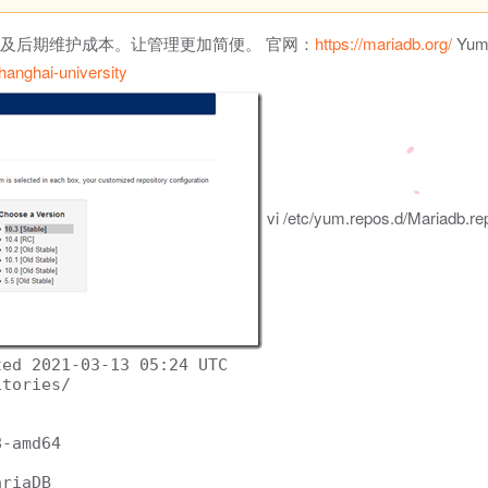
配置及后期维护成本。让管理更加简便。 官网：
https://mariadb.org/
Yu
hanghai-university
vi /etc/yum.repos.d/Mariadb.re
ed 2021-03-13 05:24 UTC 

tories/ 

-amd64 

riaDB 
