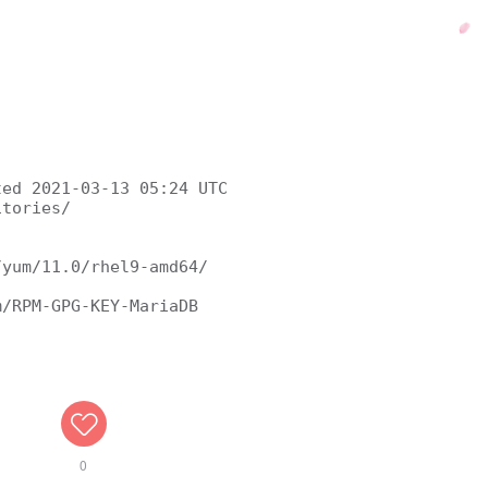
ed 2021-03-13 05:24 UTC 

tories/ 

yum/11.0/rhel9-amd64/

/RPM-GPG-KEY-MariaDB 

0