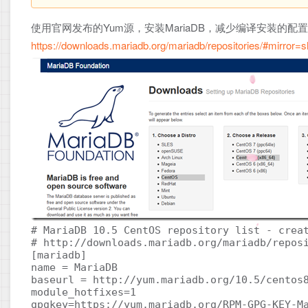
使用官网发布的Yum源，安装MariaDB，减少编译安装的
https://downloads.mariadb.org/mariadb/repositories/#mirror=s
# MariaDB 10.5 CentOS repository list - creat
# http://downloads.mariadb.org/mariadb/reposi
[mariadb] 

name = MariaDB 

baseurl = http://yum.mariadb.org/10.5/centos8
module_hotfixes=1 

gpgkey=https://yum.mariadb.org/RPM-GPG-KEY-Ma