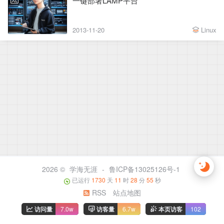
一键部署LAMP平台
2013-11-20
Linux
2026 ©
学海无涯
-
鲁ICP备13025126号-1
已运行
1730
天
11
时
28
分
55
秒
RSS
站点地图
访问量
7.0w
访客量
6.7w
本页访客
102