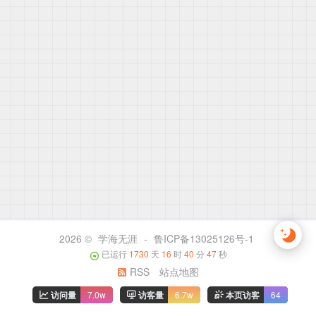
2026 ©
学海无涯
-
鲁ICP备13025126号-1
已运行
1730
天
16
时
40
分
47
秒
RSS
站点地图
访问量
7.0w
访客量
6.7w
本页访客
64