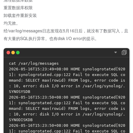
重置数据库权限
卸载套件重新安装
均无效。
经/var/log/messages日志发现在5月16日后，就没有了数据写入，且
有大量的SQL执行异常。也有disk I/O error的提示。
cat /var/log/messages

2026-05-16T15:23:49+08:00 HOME synologrotated[920
1]: synologrotated.cpp:122 Fail to execute SQL co
mmand: SELECT max(rowid) FROM logs, error code is 
: 10, error: disk I/O error in /var/log/synolog/.
SYNOSYSDB

2026-05-16T15:23:50+08:00 HOME synologrotated[920
1]: synologrotated.cpp:122 Fail to execute SQL co
mmand: SELECT max(rowid) FROM logs, error code is 
: 10, error: disk I/O error in /var/log/synolog/.
SYNODISKDB

2026-05-16T15:23:50+08:00 HOME synologrotated[920
1]: synologrotated.cpp:122 Fail to execute SQL co