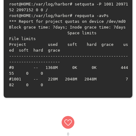
root@HOME:/var/log/harbor# setquota -P 1001 20971
52 2097152 0 0 /

root@HOME:/var/log/harbor# repquota -avPs

*** Report for project quotas on device /dev/md0

Block grace time: 7days; Inode grace time: 7days

                        Space limits                
File limits

Project         used    soft    hard  grace    us
ed  soft  hard  grace

-------------------------------------------------
---------------------

#0        --   1368M      0K      0K          444
55     0     0       

#1001     --    220M   2048M   2048M            7
82     0     0       

0