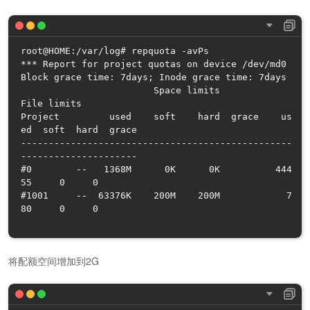
root@HOME:/var/log# repquota -avPs

*** Report for project quotas on device /dev/md0

Block grace time: 7days; Inode grace time: 7days

                        Space limits                
File limits

Project         used    soft    hard  grace    us
ed  soft  hard  grace

-------------------------------------------------
---------------------

#0        --   1368M      0K      0K          444
55     0     0       

#1001     --  63376K    200M    200M            7
80     0     0        

将配额空间增加到2G