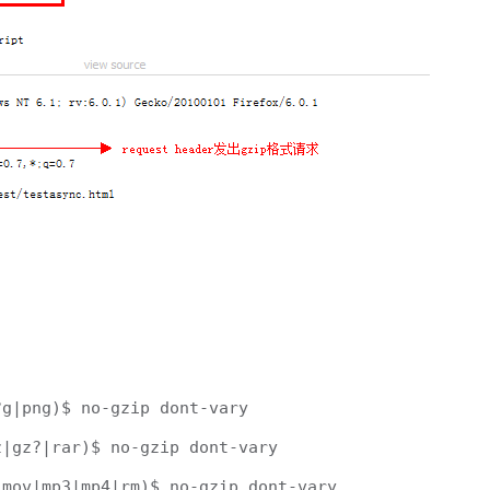
g|png)$ no-gzip dont-vary 

|gz?|rar)$ no-gzip dont-vary 

mov|mp3|mp4|rm)$ no-gzip dont-vary 
