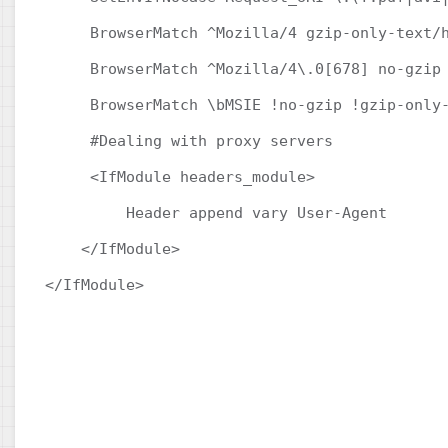
     BrowserMatch ^Mozilla/4 gzip-only-text/h
     BrowserMatch ^Mozilla/4\.0[678] no-gzip 
     BrowserMatch \bMSIE !no-gzip !gzip-only-
     #Dealing with proxy servers 

     <IfModule headers_module> 

         Header append vary User-Agent 

    </IfModule> 

</IfModule>