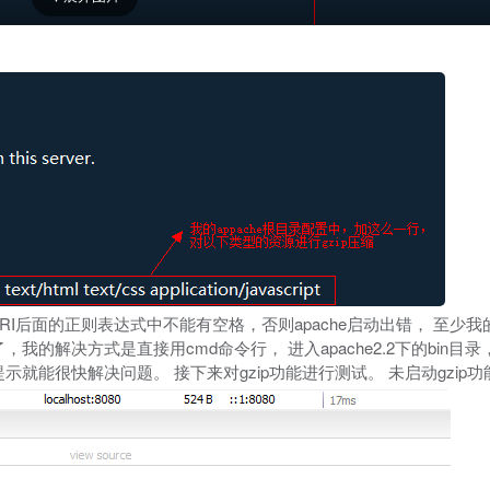
equest_URI后面的正则表达式中不能有空格，否则apache启动出错， 至
我的解决方式是直接用cmd命令行， 进入apache2.2下的bin目录
照提示就能很快解决问题。 接下来对gzip功能进行测试。 未启动gzip功