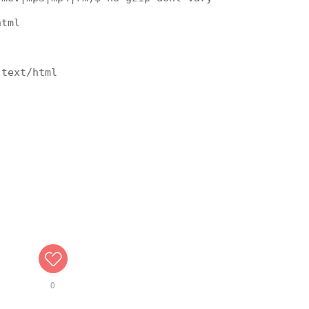
tml 



text/html 

0