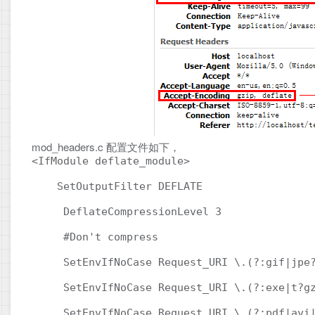
mod_headers.c 配置文件如下，
<IfModule deflate_module> 

    SetOutputFilter DEFLATE 

     DeflateCompressionLevel 3 

     #Don't compress 

     SetEnvIfNoCase Request_URI \.(?:gif|jpe?
     SetEnvIfNoCase Request_URI \.(?:exe|t?gz
     SetEnvIfNoCase Request_URI \.(?:pdf|avi|