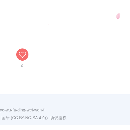
0
-ye-wu-fa-ding-wei-wen-ti
(CC BY-NC-SA 4.0)
》协议授权