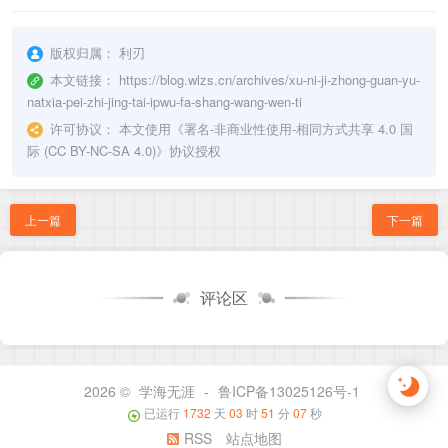
版权归属：
利刃
本文链接：
https://blog.wlzs.cn/archives/xu-ni-ji-zhong-guan-yu-
natxia-pei-zhi-jing-tai-ipwu-fa-shang-wang-wen-ti
许可协议：
本文使用《
署名-非商业性使用-相同方式共享 4.0 国
际 (CC BY-NC-SA 4.0)
》协议授权
上一篇
下一篇
评论区
2026 ©
学海无涯
-
鲁ICP备13025126号-1
已运行
1732
天
03
时
51
分
07
秒
RSS
站点地图